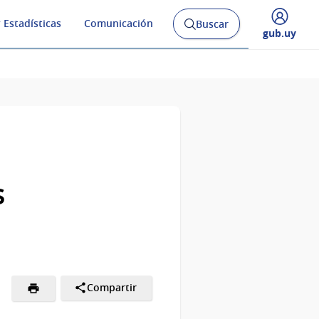
 Estadísticas
Comunicación
Buscar
Abrir
Desplegar
gub.uy
buscador
menú
y
de
s
Compartir