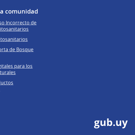
 la comunidad
o Incorrecto de
itosanitarios
itosanitarios
orta de Bosque
gitales para los
turales
ductos
s
gub.uy