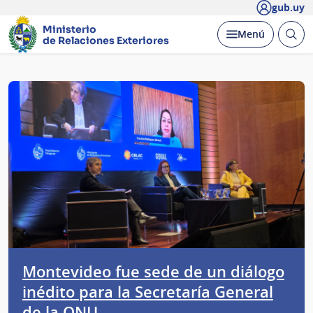
gub.uy
Ministerio
Abrir
Desplegar
Menú
de Relaciones Exteriores
busc
Página
principal
Montevideo fue sede de un diálogo
inédito para la Secretaría General
de la ONU