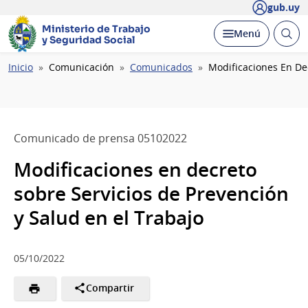
gub.uy
Ministerio de Trabajo
Abrir
Desplegar
Menú
y Seguridad Social
busc
Ruta
Inicio
Comunicación
Comunicados
Modificaciones En Dec
de
navegación
Comunicado de prensa 05102022
Modificaciones en decreto
sobre Servicios de Prevención
y Salud en el Trabajo
05/10/2022
Compartir