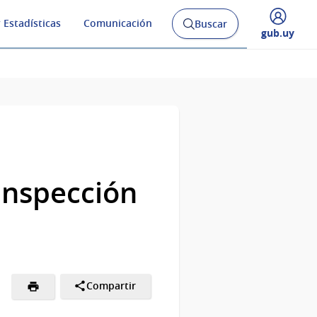
 Estadísticas
Comunicación
Buscar
Abrir
Desplegar
gub.uy
buscador
menú
y
de
Inspección
Compartir