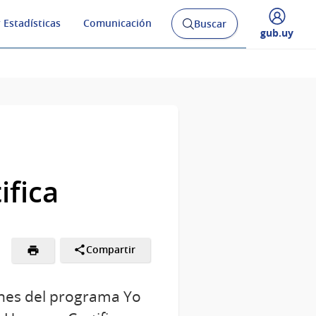
 Estadísticas
Comunicación
Buscar
Abrir
Desplegar
gub.uy
buscador
menú
y
de
ifica
Compartir
enes del programa Yo