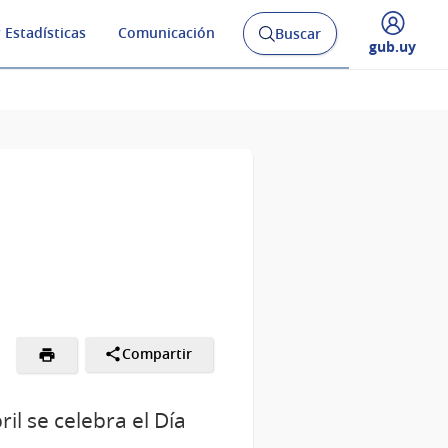
 Estadísticas
Comunicación
Buscar
Abrir
Desplegar
gub.uy
buscador
menú
y
de
Compartir
il se celebra el Día