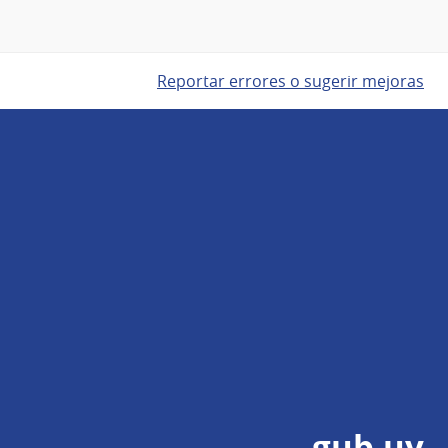
Reportar errores o sugerir mejoras
gub.uy