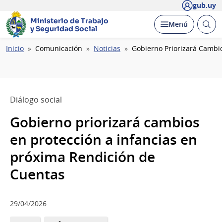
gub.uy
Ministerio de Trabajo
Abrir
Desplegar
Menú
y Seguridad Social
busc
Ruta
Inicio
Comunicación
Noticias
Gobierno Priorizará Cambi
de
navegación
Diálogo social
Gobierno priorizará cambios
en protección a infancias en
próxima Rendición de
Cuentas
29/04/2026