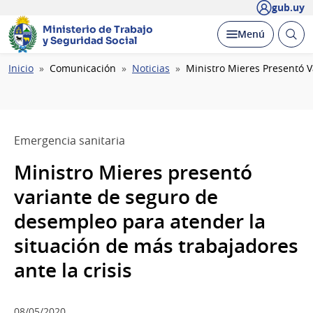
gub.uy
Ministerio de Trabajo
Abrir
Desplegar
Menú
y Seguridad Social
busc
Ruta
Inicio
Comunicación
Noticias
Ministro Mieres Presentó V
de
navegación
Emergencia sanitaria
Ministro Mieres presentó
variante de seguro de
desempleo para atender la
situación de más trabajadores
ante la crisis
08/05/2020