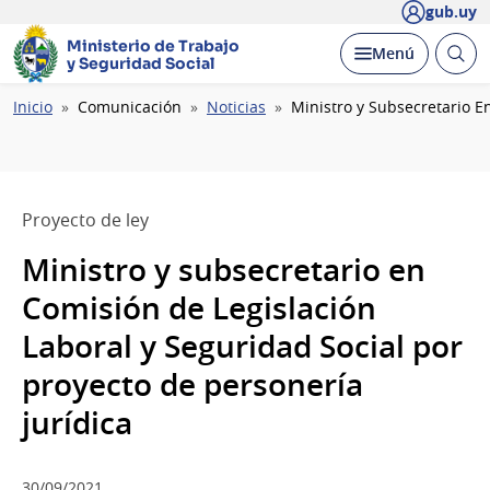
gub.uy
Ministerio de Trabajo
Abrir
Desplegar
Menú
y Seguridad Social
busc
Ruta
Inicio
Comunicación
Noticias
Ministro y Subsecretario E
de
navegación
Proyecto de ley
Ministro y subsecretario en
Comisión de Legislación
Laboral y Seguridad Social por
proyecto de personería
jurídica
30/09/2021