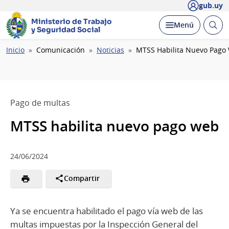
gub.uy
Ministerio de Trabajo
Abrir
Desplegar
Menú
y Seguridad Social
busc
Ruta
Inicio
Comunicación
Noticias
​​​​​MTSS Habilita Nuevo Pag
de
navegación
Pago de multas
​​​​​MTSS habilita nuevo pago web
24/06/2024
Compartir
Ya se encuentra habilitado el pago vía web de las
multas impuestas por la Inspección General del