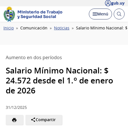
gub.uy
Ministerio de Trabajo
Abrir
Desplegar
Menú
y Seguridad Social
busc
Ruta
Inicio
Comunicación
Noticias
Salario Mínimo Nacional: $
de
navegación
Aumento en dos períodos
Salario Mínimo Nacional: $
24.572 desde el 1.º de enero
de 2026
31/12/2025
Compartir