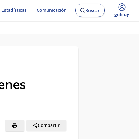
 Estadísticas
Comunicación
Buscar
Abrir
Desplegar
gub.uy
buscador
menú
y
de
ienes
Compartir