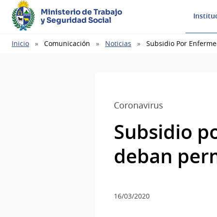
Ministerio de Trabajo
Institu
y Seguridad Social
Ruta
Inicio
Comunicación
Noticias
Subsidio Por Enferm
de
navegación
Coronavirus
Subsidio p
deban per
16/03/2020