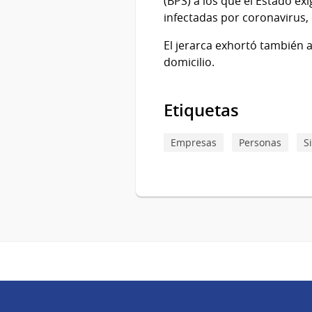
(BPS) a los que el Estado e
infectadas por coronavirus, 
El jerarca exhortó también 
domicilio.
Etiquetas
Empresas
Personas
S