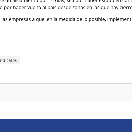
xige un aislamiento por 14 días, sea por haber estado en co
o por haber vuelto al país desde zonas en las que hay cierre 
a las empresas a que, en la medida de lo posible, implement
indicatos