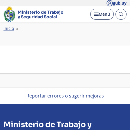
gub.uy
Ministerio de Trabajo
Abrir
Desplegar
Menú
y Seguridad Social
busc
Ruta
Inicio
de
navegación
Reportar errores o sugerir mejoras
Ministerio de Trabajo y