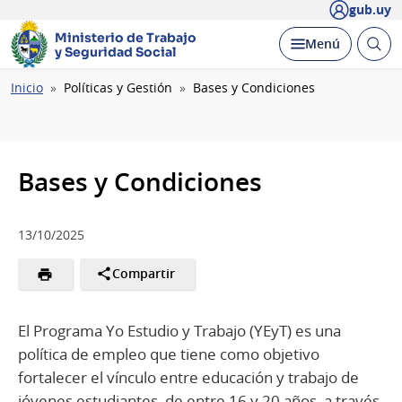
gub.uy
Ministerio de Trabajo
Abrir
Desplegar
Menú
y Seguridad Social
busc
Ruta
Inicio
Políticas y Gestión
Bases y Condiciones
de
navegación
Bases y Condiciones
13/10/2025
Compartir
El Programa Yo Estudio y Trabajo (YEyT) es una
política de empleo que tiene como objetivo
fortalecer el vínculo entre educación y trabajo de
jóvenes estudiantes, de entre 16 y 20 años, a través