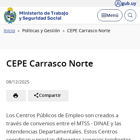
gub.uy
Ministerio de Trabajo
Abrir
Desplegar
Menú
y Seguridad Social
busc
Ruta
Inicio
Políticas y Gestión
CEPE Carrasco Norte
de
navegación
CEPE Carrasco Norte
08/12/2025
Compartir
Los Centros Públicos de Empleo son creados a
través de convenios entre el MTSS - DINAE y las
Intendencias Departamentales. Estos Centros
coordinan y prestan diferentes servicios tendientes