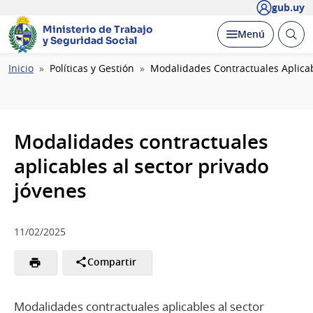
gub.uy
Ministerio de Trabajo
Abrir
Desplegar
Menú
y Seguridad Social
busc
Ruta
Inicio
Políticas y Gestión
Modalidades Contractuales Aplicab
de
navegación
Modalidades contractuales
aplicables al sector privado
jóvenes
11/02/2025
Compartir
Modalidades contractuales aplicables al sector