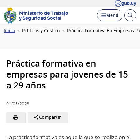
gub.uy
Ministerio de Trabajo
Abrir
Desplegar
Menú
y Seguridad Social
busc
Ruta
Inicio
Políticas y Gestión
Práctica Formativa En Empresas Pa
de
navegación
Práctica formativa en
empresas para jovenes de 15
a 29 años
01/03/2023
Compartir
La práctica formativa es aquella que se realiza en el