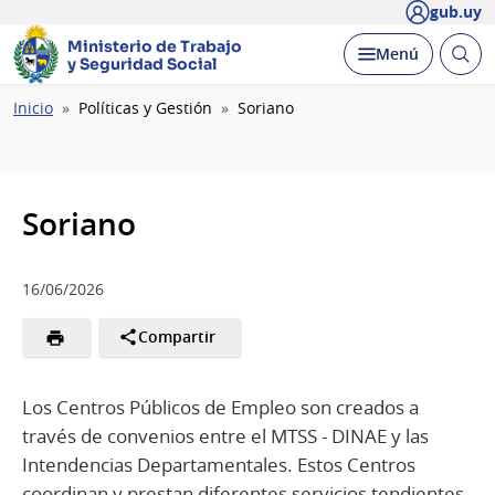
gub.uy
Ministerio de Trabajo
Abrir
Desplegar
Menú
y Seguridad Social
busc
Ruta
Inicio
Políticas y Gestión
Soriano
de
navegación
Soriano
16/06/2026
Compartir
Los Centros Públicos de Empleo son creados a
través de convenios entre el MTSS - DINAE y las
Intendencias Departamentales. Estos Centros
coordinan y prestan diferentes servicios tendientes