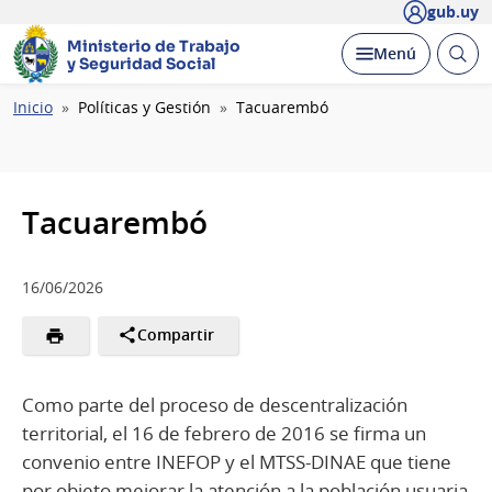
gub.uy
Ministerio de Trabajo
Abrir
Desplegar
Menú
y Seguridad Social
busc
Ruta
Inicio
Políticas y Gestión
Tacuarembó
de
navegación
Tacuarembó
16/06/2026
Compartir
Como parte del proceso de descentralización
territorial, el 16 de febrero de 2016 se firma un
convenio entre INEFOP y el MTSS-DINAE que tiene
por objeto mejorar la atención a la población usuaria