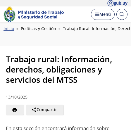
gub.uy
Ministerio de Trabajo
Abrir
Desplegar
Menú
y Seguridad Social
busc
Ruta
Inicio
Políticas y Gestión
Trabajo Rural: Información, Derech
de
navegación
Trabajo rural: Información,
derechos, obligaciones y
servicios del MTSS
13/10/2025
Compartir
En esta sección encontrará información sobre