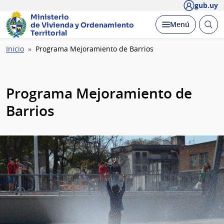
gub.uy
Ministerio
Abrir
Desplegar
Menú
de Vivienda y
Ordenamiento
busc
Territorial
Ruta
Inicio
Programa Mejoramiento de Barrios
de
navegación
Programa Mejoramiento de
Barrios