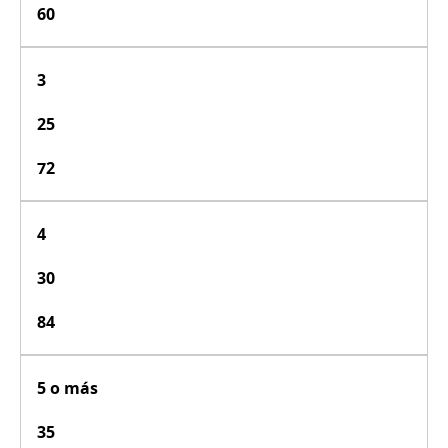
60
3
25
72
4
30
84
5 o más
35