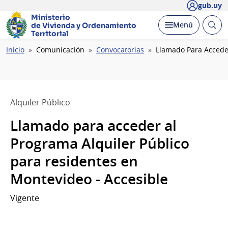
gub.uy
Ministerio
Abrir
Desplegar
Menú
de Vivienda y
Ordenamiento
busc
Territorial
Ruta
Inicio
Comunicación
Convocatorias
Llamado Para Acceder
de
navegación
Alquiler Público
Llamado para acceder al
Programa Alquiler Público
para residentes en
Montevideo - Accesible
Vigente