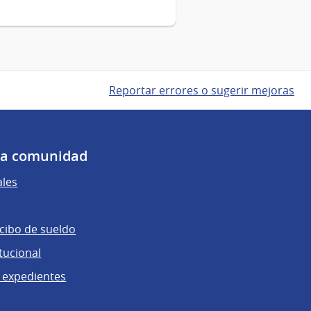
Reportar errores o sugerir mejoras
 la comunidad
ales
ecibo de sueldo
tucional
 expedientes