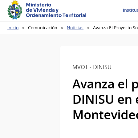
Ministerio
de Vivienda y
Institu
Ordenamiento Territorial
Ruta
Inicio
Comunicación
Noticias
Avanza El Proyecto So
de
navegación
MVOT - DINISU
Avanza el 
DINISU en e
Montevid