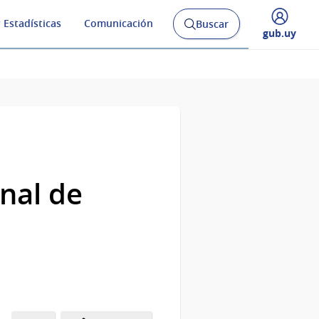
 Estadísticas
Comunicación
Buscar
Abrir
Desplegar
gub.uy
buscador
menú
y
de
nal de