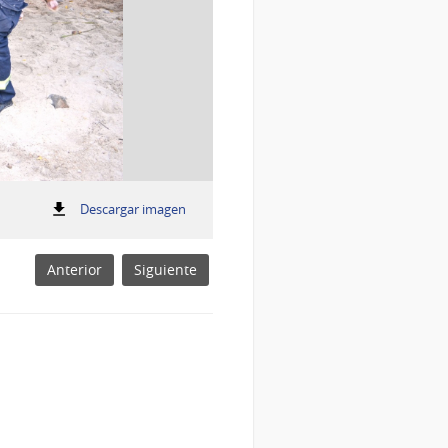
:
Descargar imagen
familias
familias
Anterior
Siguiente