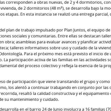
las corresponden a obras nuevas, de 2 y 4 dormitorios, con
vivienda, de 2 dormitorios (48 m²), se desarrolla bajo la m
s etapas. En esta instancia se realizó una entrega parcial, 
el plan de trabajo impulsado por Plan Juntos, el equipo de 
nes sociales y comunitarias. Entre ellas se destacan taller
en obra; asambleas para evaluar avances y planificar activid
oteca; talleres informativos sobre uso y cuidado de la vivien
Odontología. Para el próximo mes está previsto el inicio de u
. La participación activa de las familias en las actividades 
damental del proceso colectivo y refleja la esencia de la pr
eso de participación que viene transitando el grupo y como e
ismo, los alentó a continuar trabajando en conjunto por las
corrida, resaltó la calidad constructiva y el equipamiento d
de su mantenimiento y cuidado.
esarrolla en el barrio 24 de Junio involucra a 16 familias (7