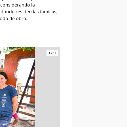
n considerando la
donde residen las familias,
íodo de obra.
1
/
11