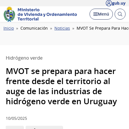
gub.uy
Ministerio
Abrir
Desplegar
Menú
de Vivienda y
Ordenamiento
busc
Territorial
Ruta
Inicio
Comunicación
Noticias
MVOT Se Prepara Para Hace
de
navegación
Hidrógeno verde
MVOT se prepara para hacer
frente desde el territorio al
auge de las industrias de
hidrógeno verde en Uruguay
10/05/2025