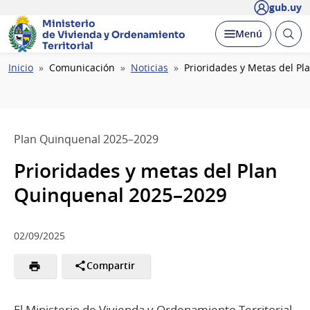
gub.uy
Ministerio
Abrir
Desplegar
Menú
de Vivienda y
Ordenamiento
busc
Territorial
Ruta
Inicio
Comunicación
Noticias
Prioridades y Metas del P
de
navegación
Plan Quinquenal 2025–2029
Prioridades y metas del Plan
Quinquenal 2025–2029
02/09/2025
Compartir
El Ministerio de Vivienda y Ordenamiento Territorial