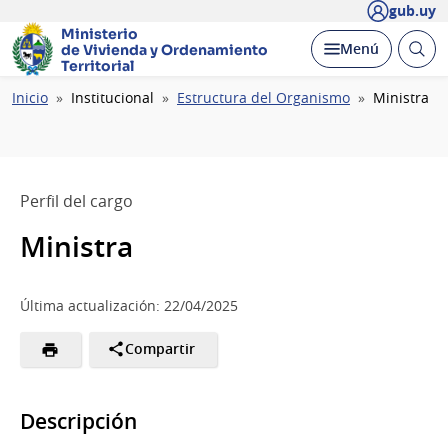
gub.uy
Ministerio
Abrir
Desplegar
Menú
de Vivienda y
Ordenamiento
busc
Territorial
Ruta
Inicio
Institucional
Estructura del Organismo
Ministra
de
navegación
Perfil del cargo
Ministra
Última actualización: 22/04/2025
Compartir
Descripción