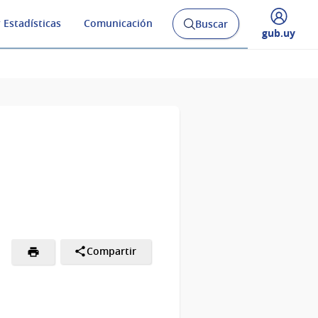
 Estadísticas
Comunicación
Buscar
Abrir
Desplegar
gub.uy
buscador
menú
y
de
Compartir