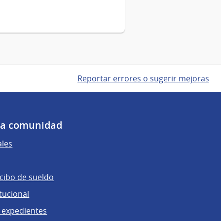
Reportar errores o sugerir mejoras
 la comunidad
ales
ecibo de sueldo
tucional
 expedientes