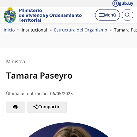
gub.uy
Ministerio
Abrir
Desplegar
Menú
de Vivienda y
Ordenamiento
busc
Territorial
Ruta
Inicio
Institucional
Estructura del Organismo
Tamara Pa
de
navegación
Ministra
Tamara Paseyro
Última actualización: 06/05/2025
Compartir