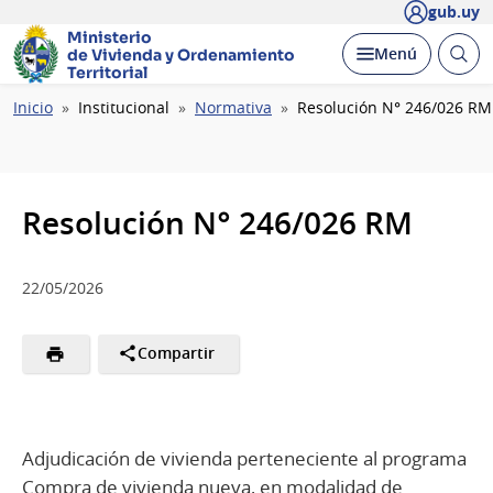
gub.uy
Ministerio
Abrir
Desplegar
Menú
de Vivienda y
Ordenamiento
busc
Territorial
Ruta
Inicio
Institucional
Normativa
Resolución N° 246/026 RM
de
navegación
Resolución N° 246/026 RM
22/05/2026
Compartir
Adjudicación de vivienda perteneciente al programa
Compra de vivienda nueva, en modalidad de