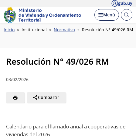
gub.uy
Ministerio
Abrir
Desplegar
Menú
de Vivienda y
Ordenamiento
busc
Territorial
Ruta
Inicio
Institucional
Normativa
Resolución N° 49/026 RM
de
navegación
Resolución N° 49/026 RM
03/02/2026
Compartir
Calendario para el llamado anual a cooperativas de
viviendas del 2026.