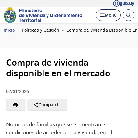
gub.uy
Ministerio
Abrir
Desplegar
Menú
de Vivienda y
Ordenamiento
busc
Territorial
Ruta
Inicio
Políticas y Gestión
Compra de Vivienda Disponible En
de
navegación
Compra de vivienda
disponible en el mercado
07/01/2026
Compartir
Nóminas de familias que se encuentran en
condiciones de acceder a una vivienda, en el