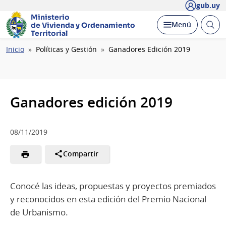
gub.uy
Ministerio
Abrir
Desplegar
Menú
de Vivienda y
Ordenamiento
busc
Territorial
Ruta
Inicio
Políticas y Gestión
Ganadores Edición 2019
de
navegación
Ganadores edición 2019
08/11/2019
Compartir
Conocé las ideas, propuestas y proyectos premiados
y reconocidos en esta edición del Premio Nacional
de Urbanismo.