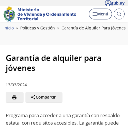
gub.uy
Ministerio
Abrir
Desplegar
Menú
de Vivienda y
Ordenamiento
busc
Territorial
Ruta
Inicio
Políticas y Gestión
Garantía de Alquiler Para Jóvenes
de
navegación
Garantía de alquiler para
jóvenes
13/03/2024
Compartir
Programa para acceder a una garantía con respaldo
estatal con requisitos accesibles. La garantía puede