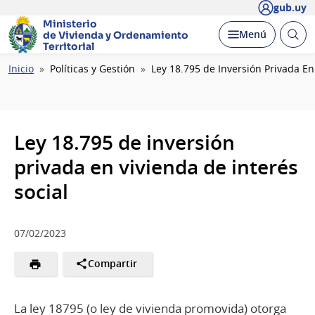
gub.uy
Ministerio
Abrir
Desplegar
Menú
de Vivienda y
Ordenamiento
busc
Territorial
Ruta
Inicio
Políticas y Gestión
Ley 18.795 de Inversión Privada En
de
navegación
Ley 18.795 de inversión
privada en vivienda de interés
social
07/02/2023
Compartir
La ley 18795 (o ley de vivienda promovida) otorga