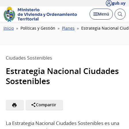
gub.uy
Ministerio
Abrir
Desplegar
Menú
de Vivienda y
Ordenamiento
busc
Territorial
Ruta
Inicio
Políticas y Gestión
Planes
Estrategia Nacional Ciu
de
navegación
Ciudades Sostenibles
Estrategia Nacional Ciudades
Sostenibles
Compartir
La Estrategia Nacional Ciudades Sostenibles es una