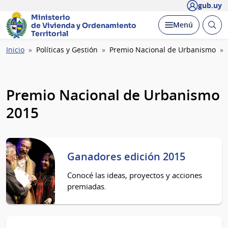
gub.uy
Ministerio
Abrir
Desplegar
Menú
de Vivienda y
Ordenamiento
busc
Territorial
Ruta
Inicio
Políticas y Gestión
Premio Nacional de Urbanismo
de
navegación
Premio Nacional de Urbanismo
2015
Ganadores edición 2015
Conocé las ideas, proyectos y acciones
premiadas.