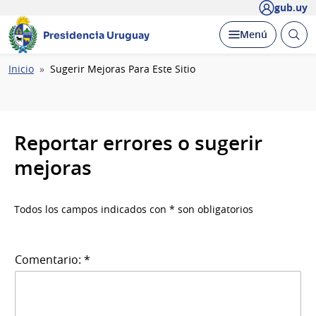
gub.uy
Abrir
Desplegar
Menú
Presidencia Uruguay
busc
Ruta
Inicio
Sugerir Mejoras Para Este Sitio
de
navegación
Reportar errores o sugerir
mejoras
Todos los campos indicados con * son obligatorios
Comentario: *