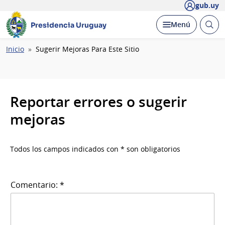
gub.uy
Abrir
Desplegar
Menú
Presidencia Uruguay
busc
Ruta
Inicio
Sugerir Mejoras Para Este Sitio
de
navegación
Reportar errores o sugerir
mejoras
Todos los campos indicados con * son obligatorios
Comentario: *