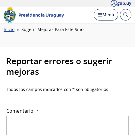
gub.uy
Abrir
Desplegar
Menú
Presidencia Uruguay
busc
Ruta
Inicio
Sugerir Mejoras Para Este Sitio
de
navegación
Reportar errores o sugerir
mejoras
Todos los campos indicados con * son obligatorios
Comentario: *