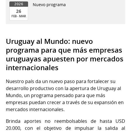
Nuevo programa
2026
26
FEB - MAR
26
de
Feb
Uruguay al Mundo: nuevo
al
programa para que más empresas
26
uruguayas apuesten por mercados
de
@end_mont
internacionales
del
2026
Nuestro país da un nuevo paso para fortalecer su
desarrollo productivo con la apertura de Uruguay al
Mundo, un programa pensado para que más
empresas puedan crecer a través de su expansión en
mercados internacionales.
Brinda aportes no reembolsables de hasta USD
20.000, con el objetivo de impulsar la salida al