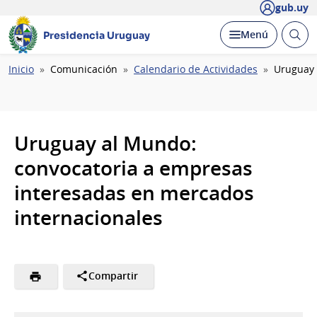
gub.uy
Abrir
Desplegar
Menú
Presidencia Uruguay
busc
Ruta
Inicio
Comunicación
Calendario de Actividades
Uruguay 
de
navegación
Uruguay al Mundo:
convocatoria a empresas
interesadas en mercados
internacionales
Compartir