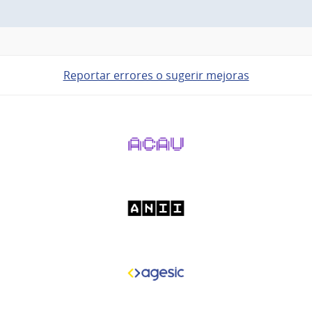
Reportar errores o sugerir mejoras
Pie
de
página