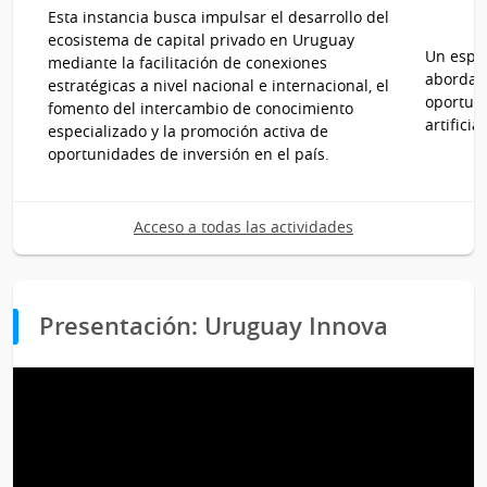
14
08
Esta instancia busca impulsar el desarrollo del
al
de
ecosistema de capital privado en Uruguay
Un espac
15
Oct
mediante la facilitación de conexiones
aborda in
estratégicas a nivel nacional e internacional, el
de
del
oportuni
fomento del intercambio de conocimiento
Oct
2026
artificia
especializado y la promoción activa de
del
oportunidades de inversión en el país.
2026
Acceso a todas las actividades
Presentación: Uruguay Innova