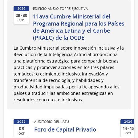
EDIFICIO ANEXO TORRE EJECUTIVA
2026
11ava Cumbre Ministerial del
29 - 30
SEP
Programa Regional para los Países
29
de América Latina y el Caribe
al
(PRALC) de la OCDE
30
La Cumbre Ministerial sobre Innovación Inclusiva y la
de
Revolución de la Inteligencia Artificial proporciona
Sep
una plataforma estratégica para compartir buenas
del
prácticas y promover acciones en los tres pilares
2026
temáticos: crecimiento inclusivo, innovación y
transferencia de tecnología, y habilidades y
productividad impulsadas por la IA, apoyando a los
países a traducir las ambiciones estratégicas en
resultados concretos e inclusivos.
AUDITORIO DEL LATU
2026
2026
08
Foro de Capital Privado
14 - 15
OCT
OCT