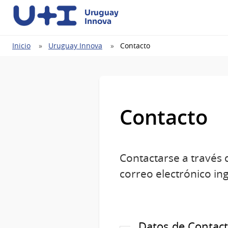
Uruguay
Innova
Ruta
Inicio
Uruguay Innova
Contacto
de
navegación
Contacto
Contactarse a través d
correo electrónico in
Datos de Contac