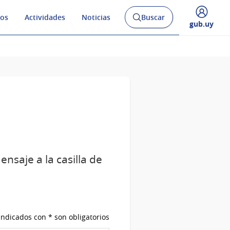
os
Actividades
Noticias
Buscar
Abrir
Desplegar
gub.uy
buscador
menú
y
de
nsaje a la casilla de
ndicados con * son obligatorios