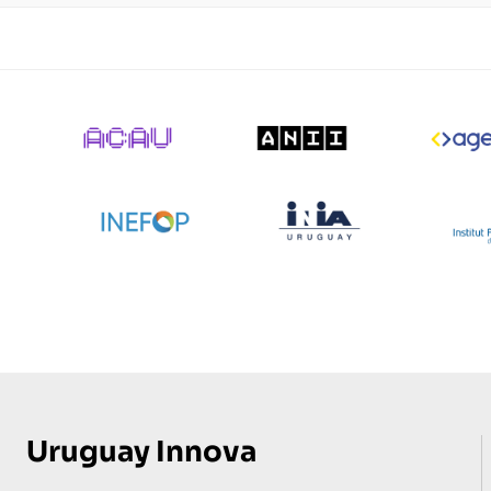
Pie
de
página
Uruguay Innova