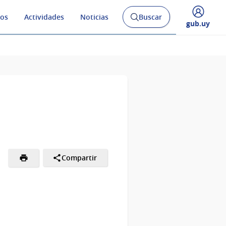
os
Actividades
Noticias
Buscar
Abrir
Desplegar
gub.uy
buscador
menú
y
de
Compartir