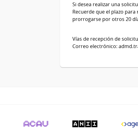
Si desea realizar una solici
Recuerde que el plazo para re
prorrogarse por otros 20 dí
Vías de recepción de solicit
Correo electrónico: admd.t
Pie
de
página