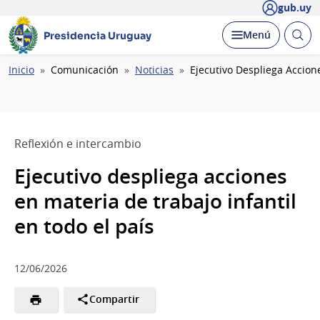
gub.uy
Abrir
Desplegar
Menú
Presidencia Uruguay
busc
Ruta
Inicio
Comunicación
Noticias
Ejecutivo Despliega Accione
de
navegación
Reflexión e intercambio
Ejecutivo despliega acciones
en materia de trabajo infantil
en todo el país
12/06/2026
Compartir