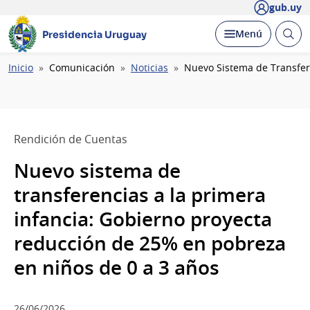
gub.uy
Abrir
Desplegar
Menú
Presidencia Uruguay
busc
Ruta
Inicio
Comunicación
Noticias
Nuevo Sistema de Transfer
de
navegación
Rendición de Cuentas
Nuevo sistema de
transferencias a la primera
infancia: Gobierno proyecta
reducción de 25% en pobreza
en niños de 0 a 3 años
26/06/2026