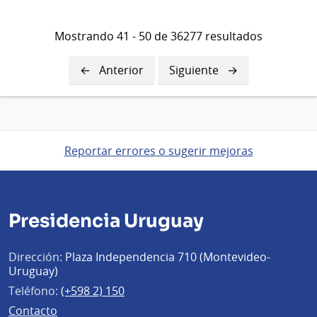
Mostrando 41 - 50 de 36277 resultados
Página
Anterior
Siguiente
Siguiente
anterior
página
Reportar errores o sugerir mejoras
Presidencia Uruguay
Dirección:
Plaza Independencia 710 (Montevideo-
Uruguay)
Teléfono:
(+598 2) 150
Contacto