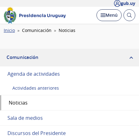
gub.uy
Abrir
Desplegar
Menú
Presidencia Uruguay
busc
Ruta
Inicio
Comunicación
Noticias
de
navegación
Comunicación
Agenda de actividades
Actividades anteriores
Noticias
Sala de medios
Discursos del Presidente