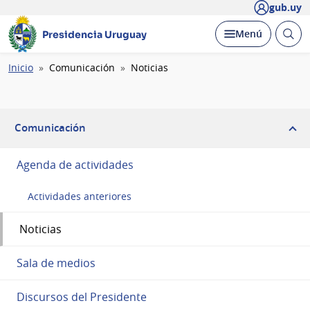
gub.uy
Abrir
Desplegar
Menú
Presidencia Uruguay
busc
Ruta
Inicio
Comunicación
Noticias
de
navegación
Comunicación
Agenda de actividades
Actividades anteriores
Noticias
Sala de medios
Discursos del Presidente