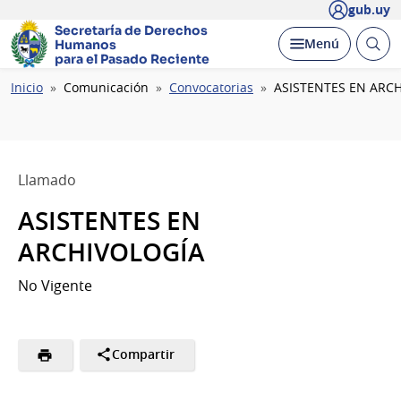
gub.uy
Secretaría de Derechos
Abrir
Desplegar
Menú
Humanos
busc
para el Pasado Reciente
Ruta
Inicio
Comunicación
Convocatorias
ASISTENTES EN ARC
de
navegación
Llamado
ASISTENTES EN
ARCHIVOLOGÍA
No Vigente
Compartir