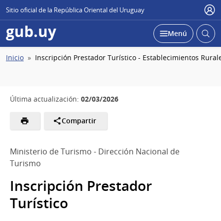
Sitio oficial de la República Oriental del Uruguay
Usu
gub.uy
Abrir
Desplegar
Menú
busc
Ruta
Inicio
Inscripción Prestador Turístico - Establecimientos Rura
de
navegación
02/03/2026
Última actualización:
Compartir
Ministerio de Turismo - Dirección Nacional de
Turismo
Inscripción Prestador
Turístico