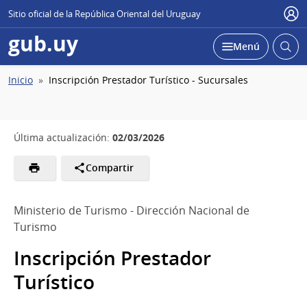
Sitio oficial de la República Oriental del Uruguay
Usu
gub.uy
Abrir
Desplegar
Menú
busc
Ruta
Inicio
Inscripción Prestador Turístico - Sucursales
de
navegación
02/03/2026
Última actualización:
Compartir
Ministerio de Turismo - Dirección Nacional de
Turismo
Inscripción Prestador
Turístico