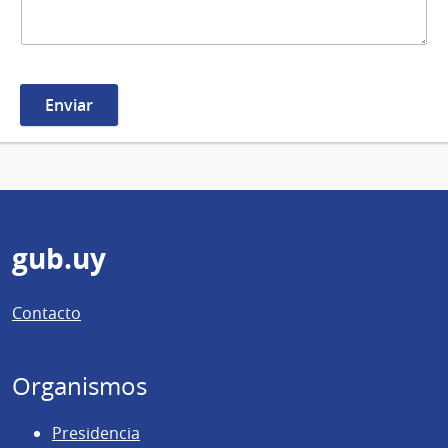
Pie
gub.uy
de
Contacto
página
Organismos
Presidencia